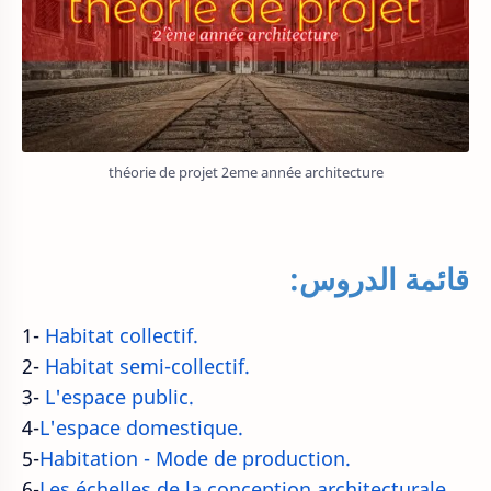
théorie de projet 2eme année architecture
قائمة الدروس:
1-
Habitat collectif.
2-
Habitat semi-collectif.
3-
L'espace public.
4-
L'espace domestique.
5-
Habitation - Mode de production.
6-
Les échelles de la conception architecturale