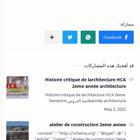
قد تُعجبك هذه المشاركات
Histoire critique de larchitecture HCA
2eme année architecture
Histoire critique de larchitecture HCA 2eme
année architectureقائمة الدروس:Semestre
1Début de l'architecture moderne 1750-
1950 Chapitre 01: introduction Cou…
atelier de construction 2eme annee
{ "@context" : "http://schema.org", "@type" :
"Article", "name" : "Atelier de construction 2ème